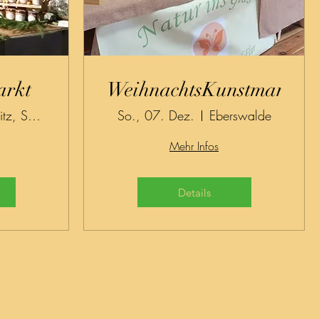
arkt
WeihnachtsKunstmarkt
Wandlitz, Schönwalde
So., 07. Dez.
Eberswalde
Mehr Infos
Details