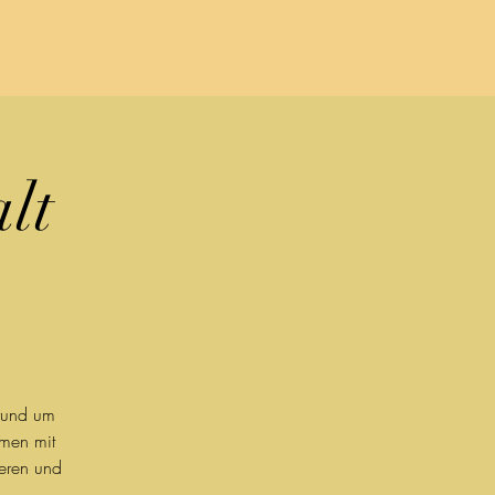
lt
 rund um
men mit
ieren und