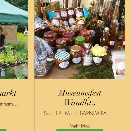
arkt
Museumsfest
Wandlitz
Am Zainhammer
So., 17. Mai
BARNIM PANORAMA Naturparkzentrum - Agrar
Mehr Infos