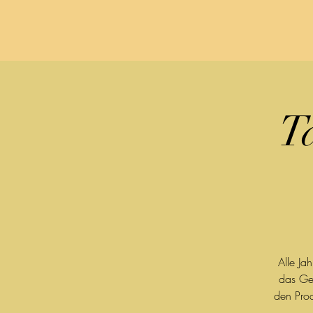
T
Alle Ja
das Ge
den Prod