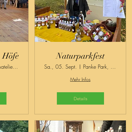
n Höfe
Naturparkfest
Blumenatelier Angermünder Str. 62
Sa., 05. Sept.
Panke Park, Bernau
Mehr Infos
Details