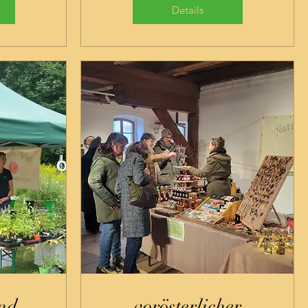
Details
nd
vorösterlicher