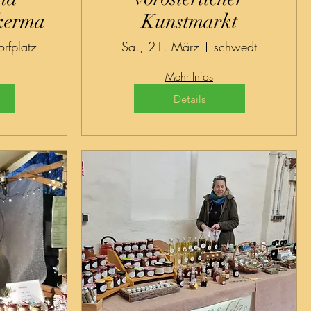
kermarkt
Kunstmarkt
rfplatz
Sa., 21. März
schwedt
Mehr Infos
Details