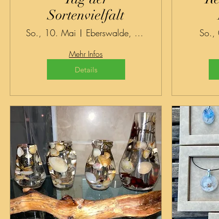
Sortenvielfalt
So., 10. Mai
Eberswalde, Forstbotanischer Garten,
So.,
Mehr Infos
Details